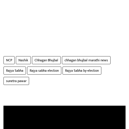
NCP
Nashik
Chhagan Bhujbal
chhagan bhujbal marathi news
Rajya Sabha
Rajya sabha election
Rajya Sabha by-election
sunetra pawar