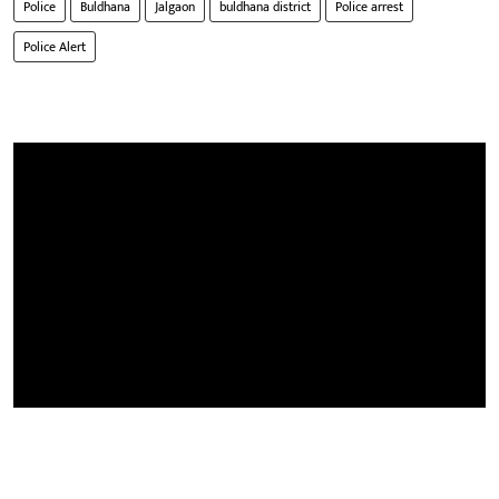
Police
Buldhana
Jalgaon
buldhana district
Police arrest
Police Alert