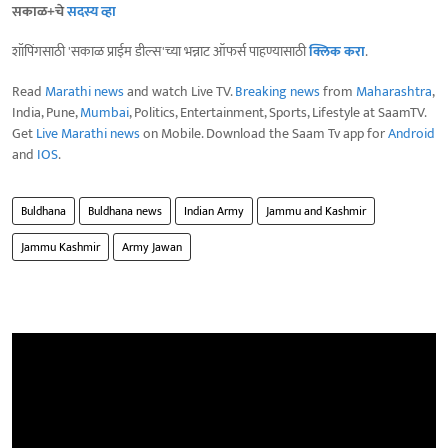
सकाळ+चे
सदस्य व्हा
शॉपिंगसाठी 'सकाळ प्राईम डील्स'च्या भन्नाट ऑफर्स पाहण्यासाठी
क्लिक करा
.
Read
Marathi news
and watch Live TV.
Breaking news
from
Maharashtra
,
India, Pune,
Mumbai
, Politics, Entertainment, Sports, Lifestyle at SaamTV.
Get
Live Marathi news
on Mobile. Download the Saam Tv app for
Android
and
IOS
.
Buldhana
Buldhana news
Indian Army
Jammu and Kashmir
Jammu Kashmir
Army Jawan