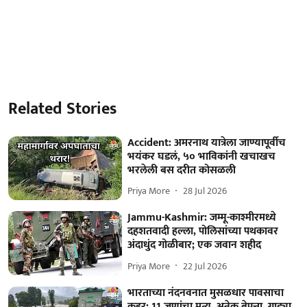
Related Stories
Accident: अमरनाथ यात्रेला जाण्यापूर्वीच
भयंकर घडलं, ५० भाविकांनी खचाखच
भरलेली बस दरीत कोसळली
Priya More
28 Jul 2026
Jammu-Kashmir: जम्मू-काश्मीरमध्ये
दहशतवादी हल्ला, पोलिसांच्या पथकावर
अंदाधुंद गोळीबार; एक जवान शहीद
Priya More
22 Jul 2026
भारताच्या नंदनवनात मुसळधार पावसाचा
कहर; 11 जणांचा मृत्यू, अनेक बेपत्ता, गाड्या