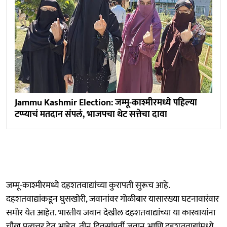
Jammu Kashmir Election: जम्मू-काश्मीरमध्ये पहिल्या
टप्प्याचं मतदान संपलं, भाजपचा थेट सत्तेचा दावा
जम्मू-काश्मीरमध्ये दहशतवाद्यांच्या कुरापती सुरूच आहे.
दहशतवाद्यांकडून घुसखोरी, जवानांवर गोळीबार यासारख्या घटनावारंवार
समोर येत आहेत. भारतीय जवान देखील दहशतवाद्यांच्या या कारवायांना
चौख प्रत्युत्तर देत आहेत. तीन दिवसांपूर्वी जवान आणि दहशतवाद्यांमध्ये