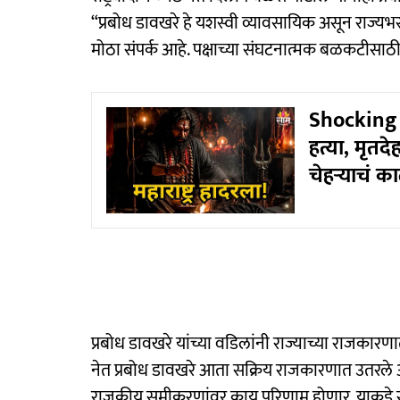
“प्रबोध डावखरे हे यशस्वी व्यावसायिक असून राज्यभरात
मोठा संपर्क आहे. पक्षाच्या संघटनात्मक बळकटीसाठी
Shocking :
हत्या, मृतद
चेहऱ्याचं क
प्रबोध डावखरे यांच्या वडिलांनी राज्याच्या राजकारणा
नेत प्रबोध डावखरे आता सक्रिय राजकारणात उतरले आह
राजकीय समीकरणांवर काय परिणाम होणार, याकडे सर्वा