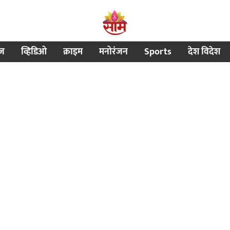
ीज
व्हिडिओ
क्राइम
मनोरंजन
Sports
देश विदेश