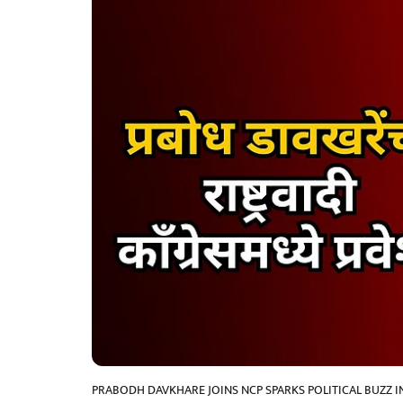
PRABODH DAVKHARE JOINS NCP SPARKS POLITICAL BUZZ I