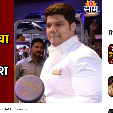
R
N THANE
Saam Tv