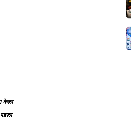
वेश केला
र पडला