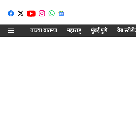
ताज्या बातम्या
महाराष्ट्र
मुंबई पुणे
वेब स्टोर