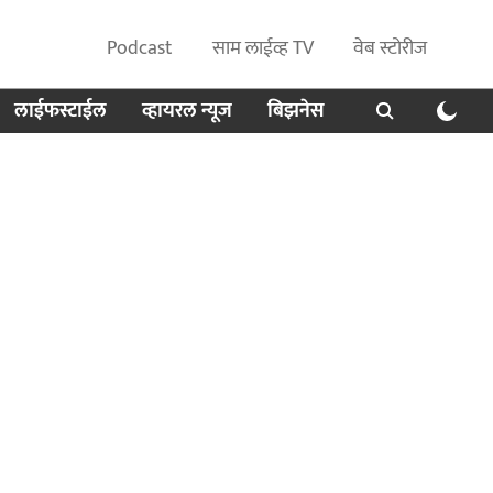
Podcast
साम लाईव्ह TV
वेब स्टोरीज
लाईफस्टाईल
व्हायरल न्यूज
बिझनेस