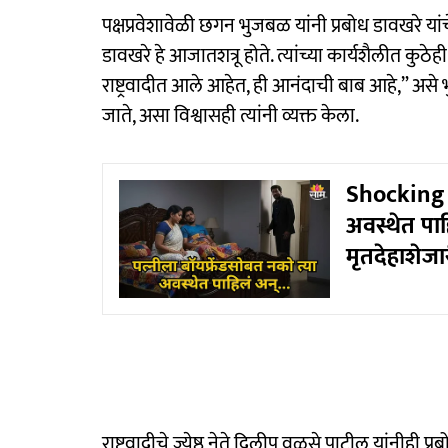
पक्षप्रवेशावेळी छगन भुजबळ यांनी प्रबोध डावखरे यां
डावखरे हे आजातशत्रू होते. त्यांच्या कार्यशैलीत कुठेही
राष्ट्रवादीत आले आहेत, ही आनंदाची बाब आहे,” असे
जाते, असा विश्वासही त्यांनी व्यक्त केला.
Shocking : 
अवस्थेत पाह
मृतदेहाशेज
राष्ट्रवादीचे ज्येष्ठ नेते दिलीप वळसे पाटील यांनीही प्