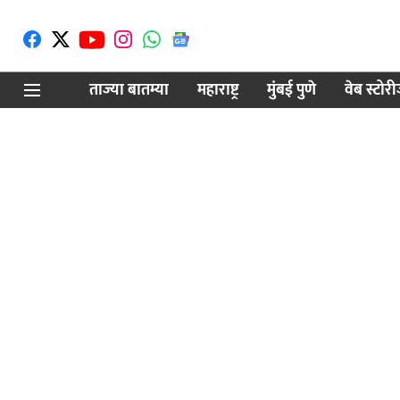
ताज्या बातम्या
महाराष्ट्र
मुंबई पुणे
वेब स्टोर