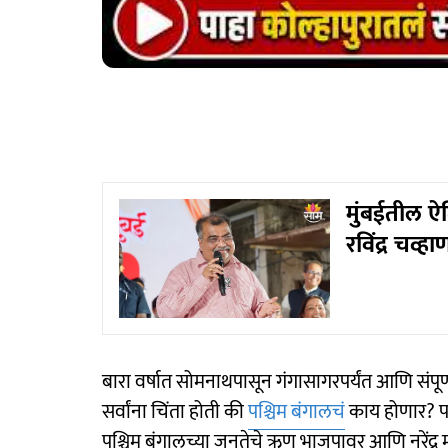
मुंबईतील ऐत
रविंद्र चव्ह
बारा वर्षात सोमनाथपासून गंगासागरपर्यंत आणि संपू
सर्वांना चिंता होती की
पश्चिम बंगालचं
काय होणार? प
पश्चिम बंगालच्या जनतेचे ऋण भाजपावर आणि नरेंद्र म