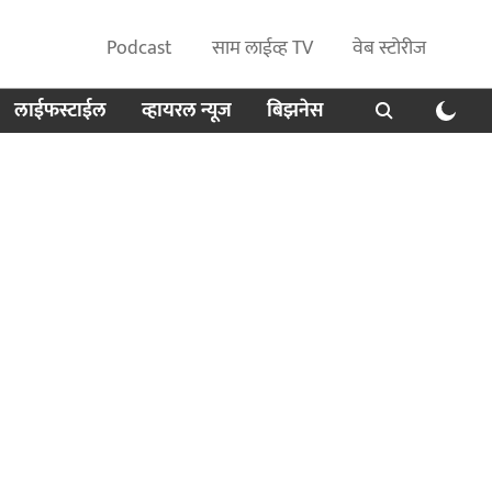
Podcast
साम लाईव्ह TV
वेब स्टोरीज
लाईफस्टाईल
व्हायरल न्यूज
बिझनेस