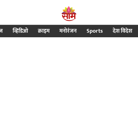
ीज
व्हिडिओ
क्राइम
मनोरंजन
Sports
देश विदेश