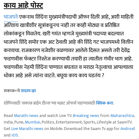
काय आहे पोस्ट
भाजपने
एकनाथ शिंदेंना मुख्यमंत्रीपदाची ऑफर दिली आहे, अशी माहिती
अतिशय खात्रीशीर सूत्रांकडूनच नाही तर काही मोठ्या व प्रतिष्ठित
लोकांकडून मिळतेय. खरी गमंत म्हणजे मुख्यमंत्री पदाच्या बदल्यात
भाजपने शिंदे समोर एक अट ठेवली आहे की शिंदे गट भाजपमध्ये विलीन
करायचा. राजकारण मजेशीर वळणावर आलेले दिसत असले तरी देवेंद्र
फडणवीस फॅक्टर निस्तेज करण्याची तयारी हा त्यातील गंभीर भाग आहे.
फडणवीस नेहमी शिंदेंना पाण्यात बघतात व मराठा नेतृत्वाचा आपल्याला
धोका आहे असे त्यांना वाटते. बघूया काय काय घडतंय ?
सकाळ+चे
सदस्य व्हा
शॉपिंगसाठी 'सकाळ प्राईम डील्स'च्या भन्नाट ऑफर्स पाहण्यासाठी
क्लिक करा
.
Read
Marathi news
and watch Live TV.
Breaking news
from
Maharashtra
,
India, Pune,
Mumbai
, Politics, Entertainment, Sports, Lifestyle at SaamTV.
Get
Live Marathi news
on Mobile. Download the Saam Tv app for
Android
and
IOS
.