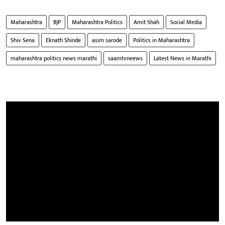
Maharashtra
BJP
Maharashtra Politics
Amit Shah
Social Media
Shiv Sena
Eknath Shinde
asim sarode
Politics in Maharashtra
maharashtra politics news marathi
saamtvneews
Latest News in Marathi