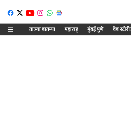
ताज्या बातम्या
महाराष्ट्र
मुंबई पुणे
वेब स्टोर