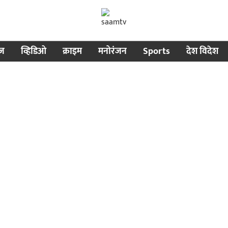
ीज
व्हिडिओ
क्राइम
मनोरंजन
Sports
देश विदेश