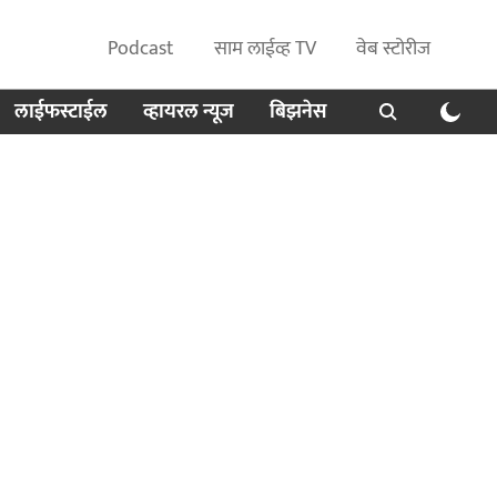
Podcast
साम लाईव्ह TV
वेब स्टोरीज
लाईफस्टाईल
व्हायरल न्यूज
बिझनेस