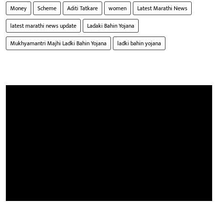
Money
Scheme
Aditi Tatkare
women
Latest Marathi News
latest marathi news update
Ladaki Bahin Yojana
Mukhyamantri Majhi Ladki Bahin Yojana
ladki bahin yojana