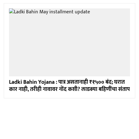
Ladki Bahin Yojana : पात्र असतानाही ₹१५०० बंद; घरात
कार नाही, तरीही नावावर नोंद कशी? लाडक्या बहि‍णींचा संताप