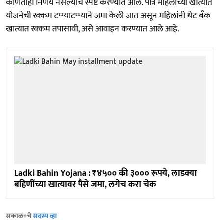
कोणताही निर्णय नसल्याचे स्पष्ट करण्यात आले. पात्र महिलांच्या खात्यात
योजनेची रक्कम टप्प्याटप्प्याने जमा केली जात असून महिलांनी थेट बँक
खात्यात रक्कम तपासावी, असे आवाहन करण्यात आले आहे.
Ladki Bahin Yojana : ₹४५०० की ३००० रूपये, लाडक्या
बहि‍णींच्या खात्यावर पैसे जमा, लगेच करा चेक
सकाळ+चे
सदस्य व्हा