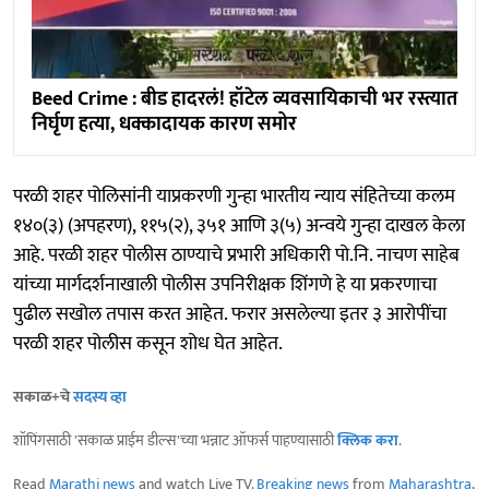
Beed Crime : बीड हादरलं! हॉटेल व्यवसायिकाची भर रस्त्यात
निर्घृण हत्या, धक्कादायक कारण समोर
परळी शहर पोलिसांनी याप्रकरणी गुन्हा भारतीय न्याय संहितेच्या कलम
१४०(३) (अपहरण), ११५(२), ३५१ आणि ३(५) अन्वये गुन्हा दाखल केला
आहे. परळी शहर पोलीस ठाण्याचे प्रभारी अधिकारी पो.नि. नाचण साहेब
यांच्या मार्गदर्शनाखाली पोलीस उपनिरीक्षक शिंगणे हे या प्रकरणाचा
पुढील सखोल तपास करत आहेत. फरार असलेल्या इतर ३ आरोपींचा
परळी शहर पोलीस कसून शोध घेत आहेत.
सकाळ+चे
सदस्य व्हा
शॉपिंगसाठी 'सकाळ प्राईम डील्स'च्या भन्नाट ऑफर्स पाहण्यासाठी
क्लिक करा
.
Read
Marathi news
and watch Live TV.
Breaking news
from
Maharashtra
,