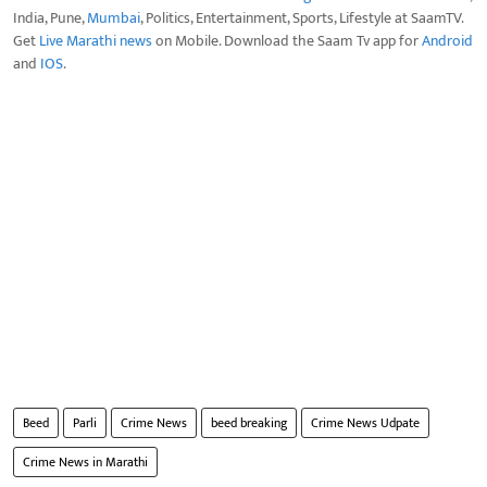
India, Pune,
Mumbai
, Politics, Entertainment, Sports, Lifestyle at SaamTV.
Get
Live Marathi news
on Mobile. Download the Saam Tv app for
Android
and
IOS
.
Beed
Parli
Crime News
beed breaking
Crime News Udpate
Crime News in Marathi