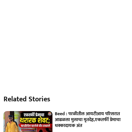
Related Stories
Beed : परळीतील आयटीआय परिसरात
आढळला मुलाचा मृतदेह,एकतर्फी प्रेमाचा
धक्कादायक अंत