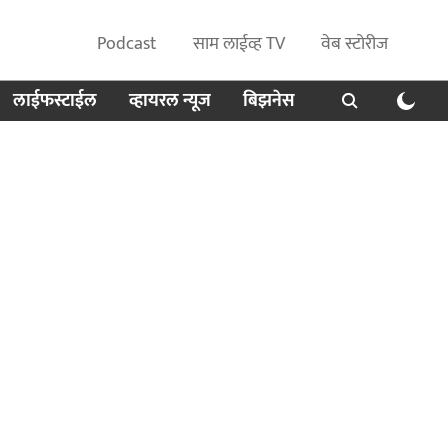
Podcast
साम लाईव्ह TV
वेब स्टोरीज
लाईफस्टाईल
व्हायरल न्यूज
बिझनेस