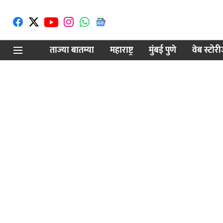
ताज्या बातम्या
महाराष्ट्र
मुंबई पुणे
वेब स्टोर