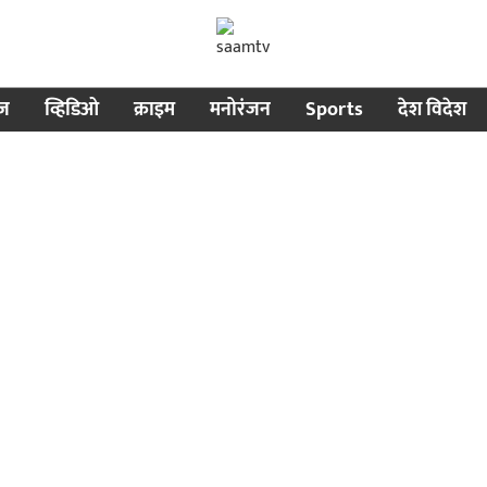
ीज
व्हिडिओ
क्राइम
मनोरंजन
Sports
देश विदेश