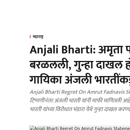
महाराष्ट्र
Anjali Bharti: अमृता
बरळलली, गुन्हा दाखल 
गायिका अंजली भारतींकडू
Anjali Bharti Regret On Amrut Fadnavis State
टिप्पणीनंतर अंजली भारती यांनी माफी मागितली 
भारती यांच्या विरोधात भंडारा येथे गुन्हा दाखल कर