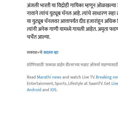
अंजली भारती या विद्रोही गायिका म्हणून ओळखल्या ज
नावाने त्यांचं युट्यूब चॅनल आहे. त्यांचे साधारण स
या युट्यूब चॅनलवर आत्तापर्यंत दीड हजारांहून अध
त्यांनी अनेक गाणी यामध्ये गायली आहेत. अमृता फडणवीस
चर्चेत आल्या.
सकाळ+चे
सदस्य व्हा
शॉपिंगसाठी 'सकाळ प्राईम डील्स'च्या भन्नाट ऑफर्स पाहण्यासा
Read
Marathi news
and watch Live TV.
Breaking ne
Entertainment, Sports, Lifestyle at SaamTV. Get
Liv
Android
and
IOS
.