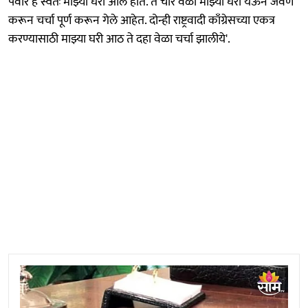
पवार हे स्वतः माझ्या घरी आले होते. ते चार वेळा माझ्या घरी येऊन जेवण
करून चर्चा पूर्ण करून गेले आहेत. दोन्ही राष्ट्रवादी काँग्रेसच्या एकत्र
करण्यासाठी माझ्या घरी आठ ते दहा वेळा चर्चा झालीये'.