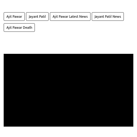
Ajit Pawar
Jayant Patil
Ajit Pawar Latest News
Jayant Patil News
Ajit Pawar Death