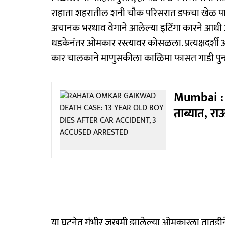
राहाता शहरातील शनी चौक परिसरात डफचा खेळ पा
अचानक भरधाव वेगाने आलेल्या इटिंगा कारने आ
धडकेनंतर ओमकार रस्त्यावर कोसळला. प्रत्यक्षदर्शी 
कार चालकाने माणुसकीला काळिमा फासत गाडी पुन्हा 
Mumbai : 
ताब्यात, रा
या घटनेत गंभीर जखमी झालेल्या ओमकारला तातडीने 