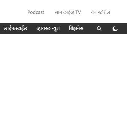
Podcast
साम लाईव्ह TV
वेब स्टोरीज
लाईफस्टाईल
व्हायरल न्यूज
बिझनेस