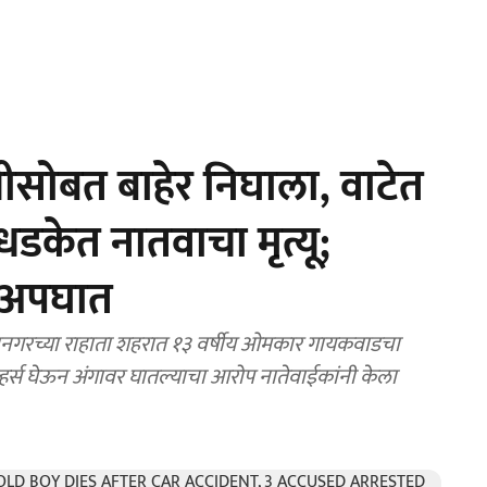
ोबत बाहेर निघाला, वाटेत
डकेत नातवाचा मृत्यू;
ण अपघात
गरच्या राहाता शहरात १३ वर्षीय ओमकार गायकवाडचा
िव्हर्स घेऊन अंगावर घातल्याचा आरोप नातेवाईकांनी केला