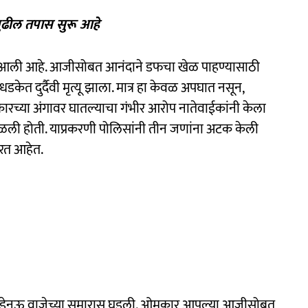
ुढील तपास सुरू आहे
र आली आहे. आजीसोबत आनंदाने डफचा खेळ पाहण्यासाठी
ेत दुर्दैवी मृत्यू झाला. मात्र हा केवळ अपघात नसून,
कारच्या अंगावर घातल्याचा गंभीर आरोप नातेवाईकांनी केला
ळली होती. याप्रकरणी पोलिसांनी तीन जणांना अटक केली
रत आहेत.
्री साडेनऊ वाजेच्या सुमारास घडली. ओमकार आपल्या आजीसोबत