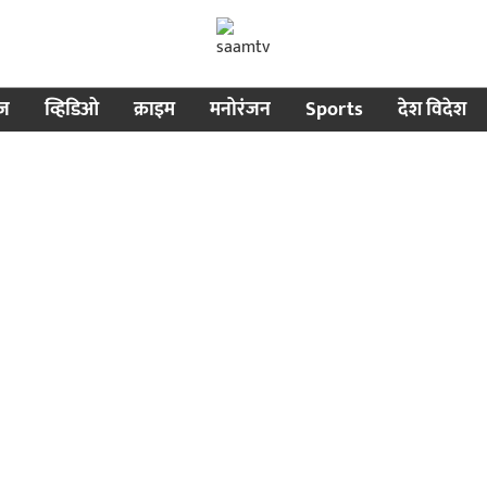
ीज
व्हिडिओ
क्राइम
मनोरंजन
Sports
देश विदेश