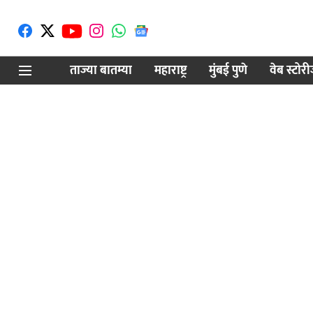
ताज्या बातम्या
महाराष्ट्र
मुंबई पुणे
वेब स्टोर