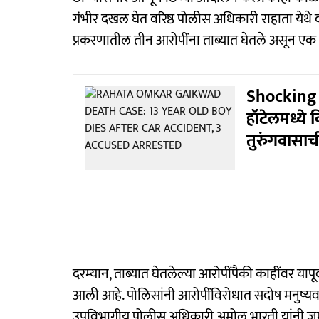
गंभीर दखल घेत वरिष्ठ पोलीस अधिकारी राहाता येथे 
प्रकरणातील तीन आरोपींना ताब्यात घेतले असून एक
Shocking :
हॉटेलमध्ये व
तुरुंगवासाची
दरम्यान, ताब्यात घेतलेल्या आरोपींपैकी काहींवर यापू
आली आहे. पोलिसांनी आरोपींविरोधात सदोष मनुष्यव
उपविभागीय पोलीस अधिकारी अमोल भारती यांनी जमा