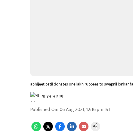
abhijeet patil donates one lakh ruppees to swapnil lonkar f
भारत नागणे
Published On
:
06 Aug 2021, 12:16 pm
IST