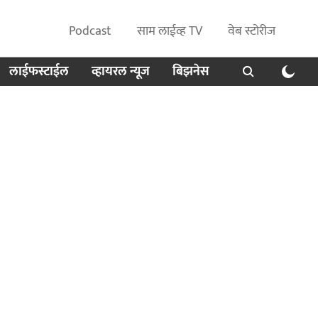
Podcast
साम लाईव्ह TV
वेब स्टोरीज
लाईफस्टाईल
व्हायरल न्यूज
बिझनेस