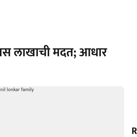
बियास लाखाची मदत; आधार
R