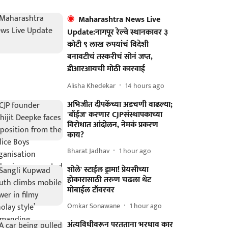
Maharashtra News Live
Update:नागपूर रेल्वे स्थानकावर ३
कोटी ९ लाख रुपयांचं विदेशी
बनावटीचं तस्करीचं सोनं जप्त,
डीआरआयची मोठी कारवाई
Alisha Khedekar
14 hours ago
अभिजीत दीपकेंच्या अडचणी वाढल्या;
'बॉईज' करणार CJPसंस्थापकाच्या
विरोधात आंदोलन, नेमकं प्रकरण
काय?
Bharat Jadhav
1 hour ago
शोले' स्टाईल ड्रामा! प्रेयसीच्या
होकारासाठी तरुण चढला थेट
मोबाईल टॉवरवर
Omkar Sonawane
1 hour ago
अंत्यविधीवरून परतताना भरधाव कार