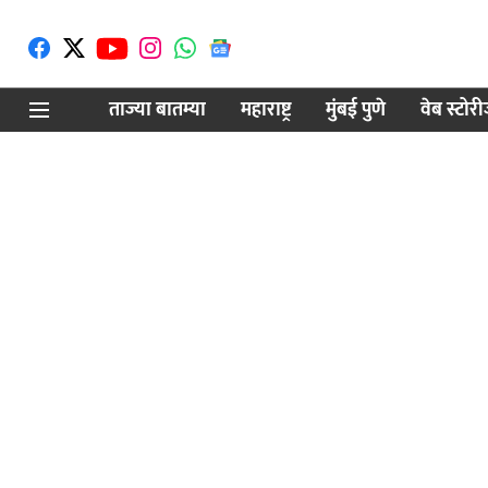
ताज्या बातम्या
महाराष्ट्र
मुंबई पुणे
वेब स्टोर