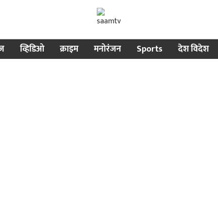
ीज
व्हिडिओ
क्राइम
मनोरंजन
Sports
देश विदेश