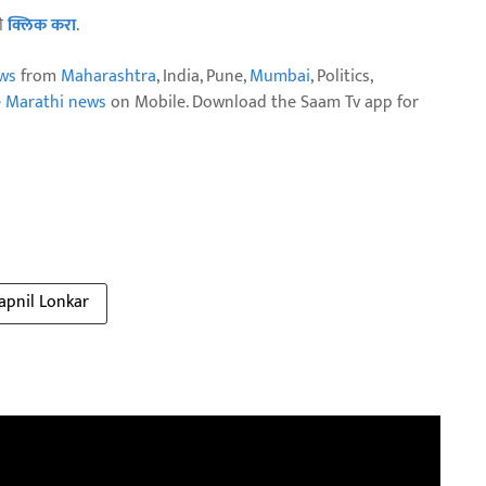
ठी
क्लिक करा
.
ws
from
Maharashtra
, India, Pune,
Mumbai
, Politics,
e Marathi news
on Mobile. Download the Saam Tv app for
pnil Lonkar