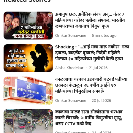
अमानुष छळ, अनैतिक संबंध अन्... नंतर 7
महिन्यांच्या गरोदर पत्नीला संपवलं, भारतीय
लष्काराच्या जवानाचं विकृत कृत्य
Omkar Sonawane
6 minutes ago
Shocking : "...आई मला मारू नकोस" गळा
दाबला, बादलीत बुडवलं; निर्दयी महिलेने
पोटच्या १० महिन्यांच्या मुलीची केली हत्या
Alisha Khedekar
21 Jul 2026
काळजाचा थरकाप उडवणारी घटना! पतीच्या
छळाला कंटाळून २६ वर्षीय आईने १०
महिन्यांच्या चिमुरडीला संपवले
Omkar Sonawane
20 Jul 2026
काळाचा घाला! रस्ता ओलांडताना भरधाव
कारने चिरडले; ७ वर्षीय चिमुरडीचा मृत्यू,
थरार CCTV मध्ये कैद
Omkar Sonawane
04 Jul 2026