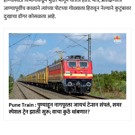
होण्यासाठी विभागाकडून मुदत मागून घेतली होती. मात्र, प्रशिक्षणाला
जाण्यापूर्वीच काळाने त्यांच्या पोटच्या गोळ्याला हिरावून नेल्याने कुटुंबावर
दुःखाचा डोंगर कोसळला आहे.
Pune Train : पुण्याहून नागपूरला जायचं टेन्शन संपलं, समर
स्पेशल ट्रेन झाली सुरू; वाचा कुठे थांबणार?