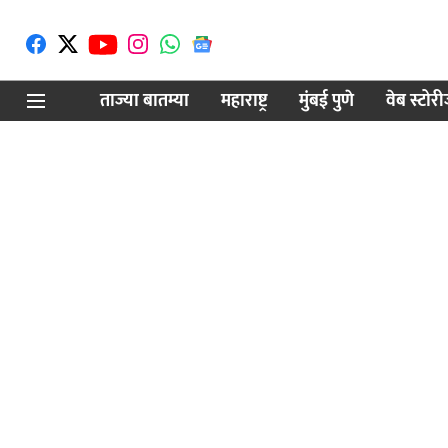
ताज्या बातम्या
महाराष्ट्र
मुंबई पुणे
वेब स्टोर