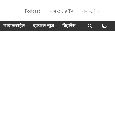
Podcast
साम लाईव्ह TV
वेब स्टोरीज
लाईफस्टाईल
व्हायरल न्यूज
बिझनेस