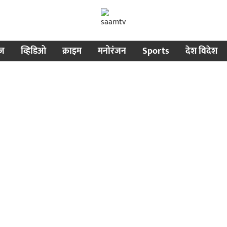
ीज
व्हिडिओ
क्राइम
मनोरंजन
Sports
देश विदेश