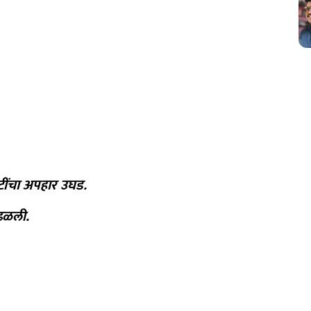
टींचा अपहार उघड.
आढळली.