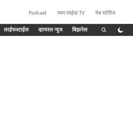
Podcast
साम लाईव्ह TV
वेब स्टोरीज
लाईफस्टाईल
व्हायरल न्यूज
बिझनेस