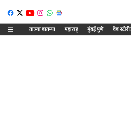
ताज्या बातम्या
महाराष्ट्र
मुंबई पुणे
वेब स्टोर