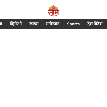
ीज
व्हिडिओ
क्राइम
मनोरंजन
Sports
देश विदेश