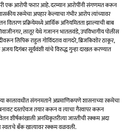
तरी एक आरोपी फरार आहे. दरम्यान आरोपींनी संगणमत करून
शासकीय रकमेचा अपहार केल्याचा गंभीर आरोप त्यांच्यावर
न वितरण प्रक्रियेमध्ये आर्थिक अनियमितता झाल्याची बाब
 शिवाजीनगर, लातूर येथे गजानन भातलवंडे, उपविभागीय पोलीस
ीवरून लिपिक राहुल गोविंदराव वागदरे, ब्रिजकिशोर ठाकूर,
क अजय दिगंबर सूर्यवंशी यांचे विरुद्ध गुन्हा दाखल करण्यात
२५ या कालावधीत संगनमताने अप्रमाणिकपणे शासनाच्या रकमेचा
 बनावट दस्तऐवज तयार करून व त्याचा गैरवापर करून
ेतन शीर्षकांखाली अनधिकृतरीत्या जास्तीची रक्कम अदा
ता स्वतःचे बँक खात्यावर रक्कम वळवली.