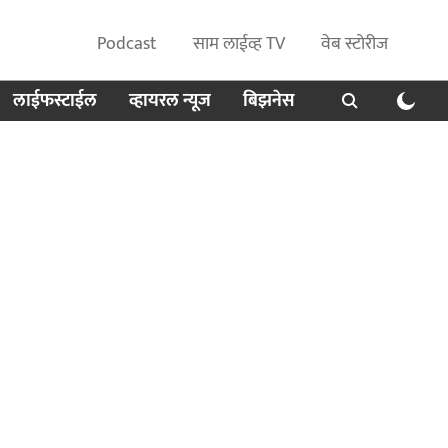
Podcast
साम लाईव्ह TV
वेब स्टोरीज
लाईफस्टाईल
व्हायरल न्यूज
बिझनेस