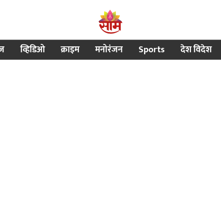
ीज
व्हिडिओ
क्राइम
मनोरंजन
Sports
देश विदेश