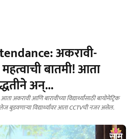
ttendance: अकरावी-
साठी महत्वाची बातमी! आता
्धतीने अन्...
कॉलेज बुडवणाऱ्या विद्यार्थ्यांवर आता CCTVची नजर असेल.