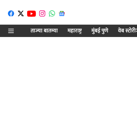
ताज्या बातम्या
महाराष्ट्र
मुंबई पुणे
वेब स्टोर