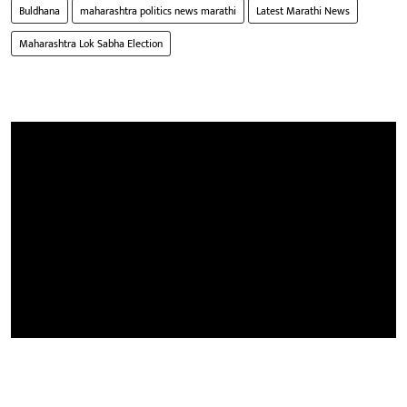
Buldhana
maharashtra politics news marathi
Latest Marathi News
Maharashtra Lok Sabha Election