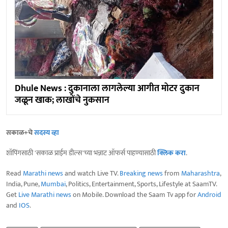
Dhule News : दुकानाला लागलेल्या आगीत मोटर दुकान
जळून खाक; लाखोंचे नुकसान
सकाळ+चे
सदस्य व्हा
शॉपिंगसाठी 'सकाळ प्राईम डील्स'च्या भन्नाट ऑफर्स पाहण्यासाठी
क्लिक करा
.
Read
Marathi news
and watch Live TV.
Breaking news
from
Maharashtra
,
India, Pune,
Mumbai
, Politics, Entertainment, Sports, Lifestyle at SaamTV.
Get
Live Marathi news
on Mobile. Download the Saam Tv app for
Android
and
IOS
.