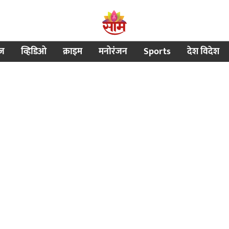
ीज
व्हिडिओ
क्राइम
मनोरंजन
Sports
देश विदेश