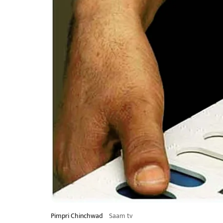
Pimpri Chinchwad
Saam tv