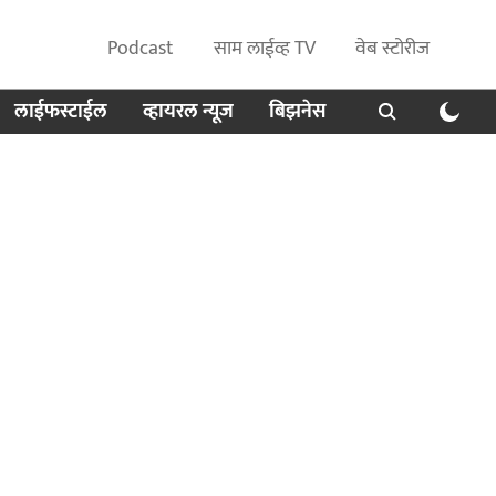
Podcast
साम लाईव्ह TV
वेब स्टोरीज
लाईफस्टाईल
व्हायरल न्यूज
बिझनेस