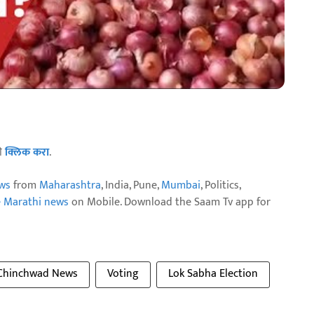
ठी
क्लिक करा
.
ws
from
Maharashtra
, India, Pune,
Mumbai
, Politics,
e Marathi news
on Mobile. Download the Saam Tv app for
 Chinchwad News
Voting
Lok Sabha Election