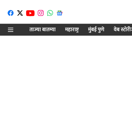
ताज्या बातम्या
महाराष्ट्र
मुंबई पुणे
वेब स्टोर