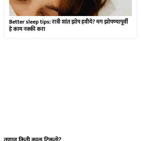
Better sleep tips: रात्री शांत झोप हवीये? मग झोपण्यापूर्वी
हे काम नक्की करा
तणाव किती काळ टिकतो?