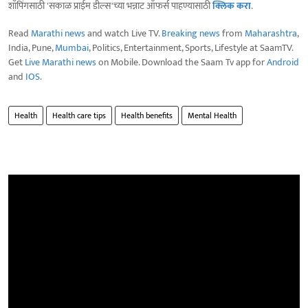
शॉपिंगसाठी 'सकाळ प्राईम डील्स'च्या भन्नाट ऑफर्स पाहण्यासाठी
क्लिक करा
.
Read
Marathi news
and watch Live TV.
Breaking news
from
Maharashtra
,
India, Pune,
Mumbai
, Politics, Entertainment, Sports, Lifestyle at SaamTV.
Get
Live Marathi news
on Mobile. Download the Saam Tv app for
Android
and
IOS
.
Health
Health care tips
Health benefits
Mental Health