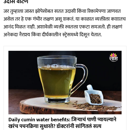
उदास वाटणं
जर तुम्हाला जास्त झोपेसोबत सतत उदासी किंवा रिकामेपणा जाणवत
असेल तर हे एक गंभीर लक्षण असू शकतं. या काळात व्यक्तीला कशातच
आनंद मिळत नाही. अशावेळी व्यक्ती स्वतःला एकटा समजतो. ही लक्षणं
अनेकदा नैराश्य किंवा दीर्घकालीन स्ट्रेसमध्ये दिसून येतात.
Daily cumin water benefits: जिऱ्याचं पाणी प्यायल्याने
खरंच पचनक्रिया सुधारते? डॉक्टरांनी सांगितलं सत्य