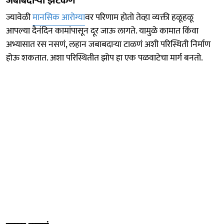
जबाबदाऱ्या झटकणं
ज्यावेळी
मानसिक आरोग्या
वर परिणाम होतो तेव्हा व्यक्ती हळूहळू
आपल्या दैनंदिन कामांपासून दूर जाऊ लागते. यामुळे कामात किंवा
अभ्यासात रस नसणं, लहान जबाबदाऱ्या टाळणं अशी परिस्थिती निर्माण
होऊ शकतात. अशा परिस्थितीत झोप हा एक पळवाटेचा मार्ग बनतो.