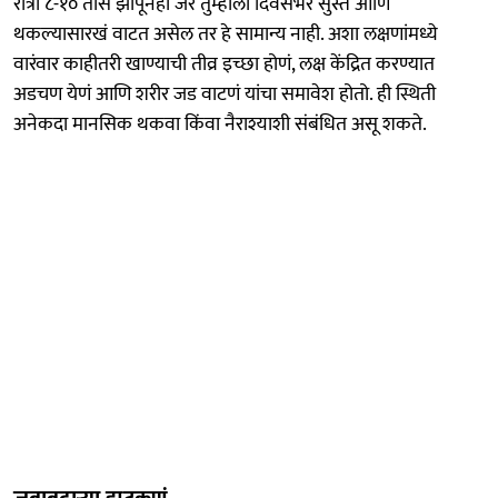
रात्री ८-१० तास झोपूनही जर तुम्हाला दिवसभर सुस्त आणि
थकल्यासारखं वाटत असेल तर हे सामान्य नाही. अशा लक्षणांमध्ये
वारंवार काहीतरी खाण्याची तीव्र इच्छा होणं, लक्ष केंद्रित करण्यात
अडचण येणं आणि शरीर जड वाटणं यांचा समावेश होतो. ही स्थिती
अनेकदा मानसिक थकवा किंवा नैराश्याशी संबंधित असू शकते.