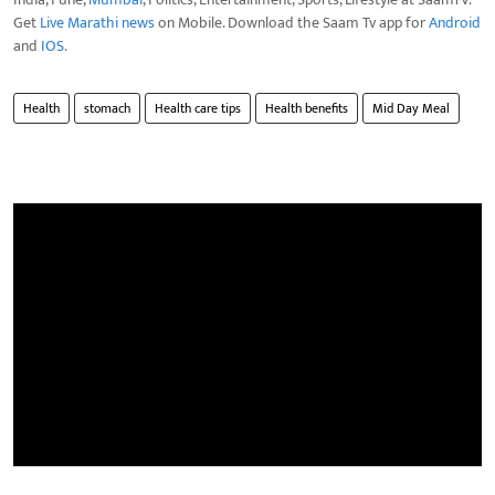
Get
Live Marathi news
on Mobile. Download the Saam Tv app for
Android
and
IOS
.
Health
stomach
Health care tips
Health benefits
Mid Day Meal