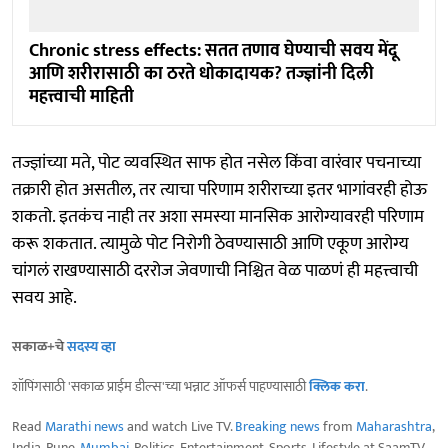
Chronic stress effects: सतत तणाव घेण्याची सवय मेंदू
आणि शरीरासाठी का ठरते धोकादायक? तज्ज्ञांनी दिली
महत्त्वाची माहिती
तज्ज्ञांच्या मते, पोट व्यवस्थित साफ होत नसेल किंवा वारंवार पचनाच्या
तक्रारी होत असतील, तर त्याचा परिणाम शरीराच्या इतर भागांवरही होऊ
शकतो. इतकंच नाही तर अशा समस्या मानसिक आरोग्यावरही परिणाम
करू शकतात. त्यामुळे पोट निरोगी ठेवण्यासाठी आणि एकूण आरोग्य
चांगलं राखण्यासाठी दररोज जेवणाची निश्चित वेळ पाळणं ही महत्त्वाची
सवय आहे.
सकाळ+चे
सदस्य व्हा
शॉपिंगसाठी 'सकाळ प्राईम डील्स'च्या भन्नाट ऑफर्स पाहण्यासाठी
क्लिक करा
.
Read
Marathi news
and watch Live TV.
Breaking news
from
Maharashtra
,
India, Pune,
Mumbai
, Politics, Entertainment, Sports, Lifestyle at SaamTV.