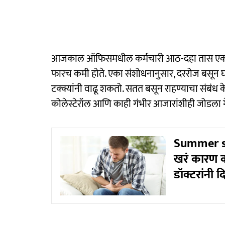
आजकाल ऑफिसमधील कर्मचारी आठ-दहा तास एका खुर
फारच कमी होते. एका संशोधनानुसार, दररोज बसून घा
टक्क्यांनी वाढू शकतो. सतत बसून राहण्याचा संबंध 
कोलेस्टेरॉल आणि काही गंभीर आजारांशीही जोडला 
Summer st
खरं कारण 
डॉक्टरांनी द