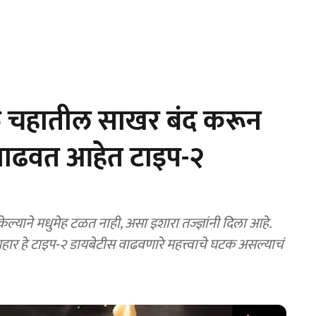
त चहातील साखर बंद करून
वाढवत आहेत टाइप-२
याने मधुमेह टळत नाही, असा इशारा तज्ज्ञांनी दिला आहे.
र हे टाइप-२ डायबेटीस वाढवणारे महत्त्वाचे घटक असल्याचं