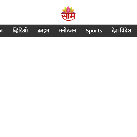
ीज
व्हिडिओ
क्राइम
मनोरंजन
Sports
देश विदेश