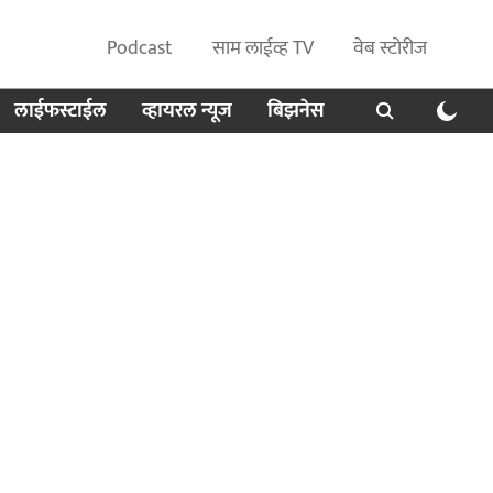
Podcast
साम लाईव्ह TV
वेब स्टोरीज
लाईफस्टाईल
व्हायरल न्यूज
बिझनेस