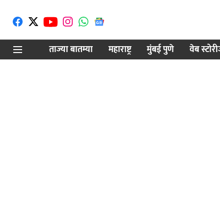
ताज्या बातम्या
महाराष्ट्र
मुंबई पुणे
वेब स्टोर