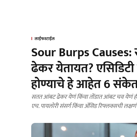
लाईफस्टाईल
Sour Burps Causes: 
ढेकर येतायत? एसिडिटी 
होण्याचे हे आहेत 6 संके
सतत आंबट ढेकर येणं किंवा तोंडात आंबट चव येणं 
एच. पायलोरी संसर्ग किंवा ॲसिड रिफ्लक्सची लक्ष