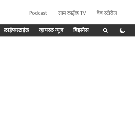
Podcast
साम लाईव्ह TV
वेब स्टोरीज
लाईफस्टाईल
व्हायरल न्यूज
बिझनेस