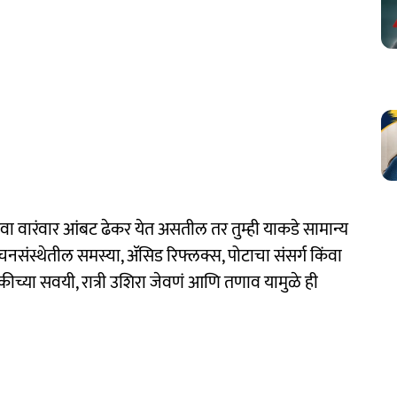
ा वारंवार आंबट ढेकर येत असतील तर तुम्ही याकडे सामान्य
हे पचनसंस्थेतील समस्या, ॲसिड रिफ्लक्स, पोटाचा संसर्ग किंवा
ुकीच्या सवयी, रात्री उशिरा जेवणं आणि तणाव यामुळे ही