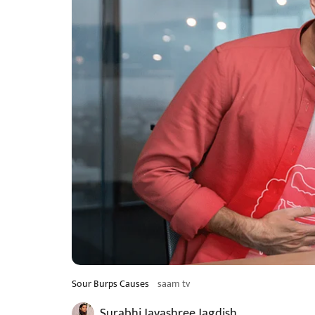
Sour Burps Causes
saam tv
Surabhi Jayashree Jagdish