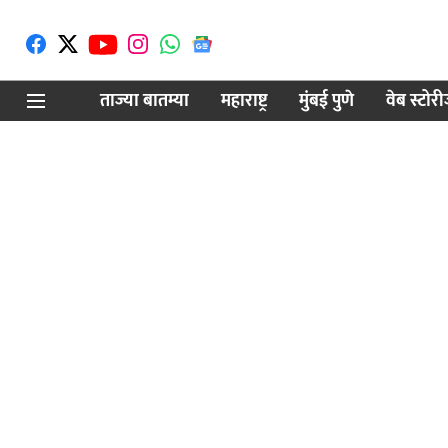
ताज्या बातम्या
महाराष्ट्र
मुंबई पुणे
वेब स्टोर