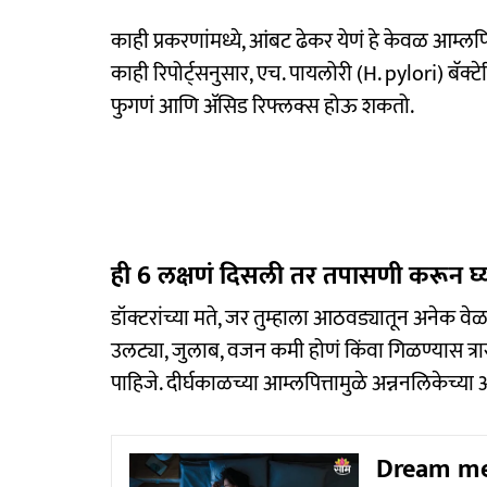
काही प्रकरणांमध्ये, आंबट ढेकर येणं हे केवळ आम्लपि
काही रिपोर्ट्सनुसार, एच. पायलोरी (H. pylori) बॅक्टेर
फुगणं आणि ॲसिड रिफ्लक्स होऊ शकतो.
ही 6 लक्षणं दिसली तर तपासणी करून घ्
डॉक्टरांच्या मते, जर तुम्हाला आठवड्यातून अनेक
उलट्या, जुलाब, वजन कमी होणं किंवा गिळण्यास त्
पाहिजे. दीर्घकाळच्या आम्लपित्तामुळे अन्ननलिकेच्य
Dream mean