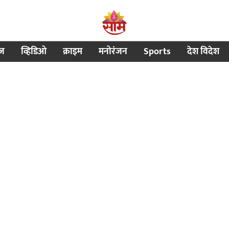
ीज
व्हिडिओ
क्राइम
मनोरंजन
Sports
देश विदेश