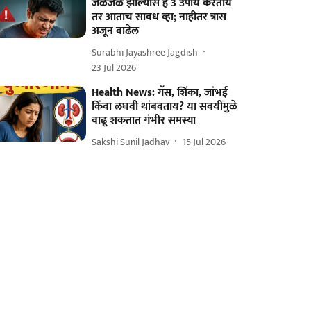
जळजळ झाल्यास हे 3 उपाय करताय
तर आताच सावध व्हा; नाहीतर त्रास
अजून वाढेल
Surabhi Jayashree Jagdish
23 Jul 2026
Health News: गॅस, शिंका, जांभई
किंवा लघवी थांबवताय? या सवयींमुळे
वाढू शकतात गंभीर समस्या
Sakshi Sunil Jadhav
15 Jul 2026