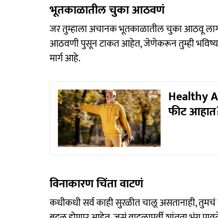
भूतकाळातील चुका आठवणं
जर तुम्हाला अचानक भूतकाळातील चुका आठवू लाग
आठवणी पुसून टाकत आहेत, जेणेकरून तुम्ही भविष्य
मार्ग आहे.
Healthy Ag
फीट आहात? 
विनाकारण चिंता वाटणं
कधीकधी सर्व काही सुरळीत चालू असतानाही, तुमचं मन
बदल होणार आहेत. जसं वादळापूर्वी शांतता भंग पावते 