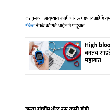
जर तुमच्या आयुष्यात काही चांगलं घडणार आहे हे त
संकेत
नेमके कोणते आहेत ते पाहूयात.
High blood
बनतंय साइले
महागात
जुन्या गोष्टींमधील रस कमी होणे