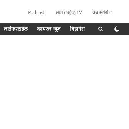
Podcast
साम लाईव्ह TV
वेब स्टोरीज
लाईफस्टाईल
व्हायरल न्यूज
बिझनेस