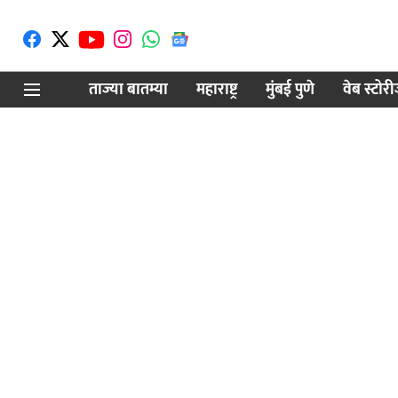
ताज्या बातम्या
महाराष्ट्र
मुंबई पुणे
वेब स्टोर