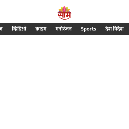
ीज
व्हिडिओ
क्राइम
मनोरंजन
Sports
देश विदेश