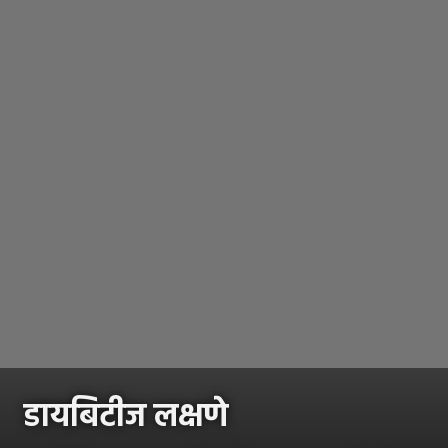
डायबिटीज लक्षणे