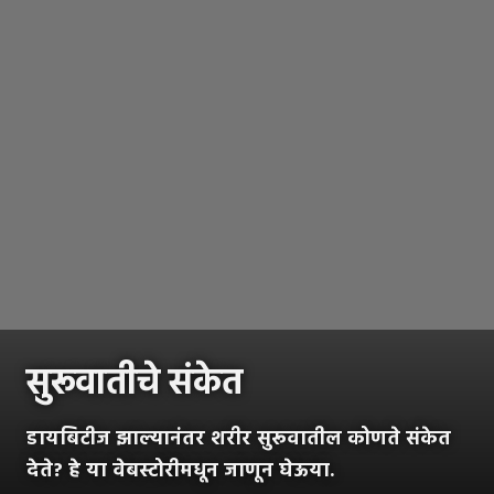
सुरूवातीचे संकेत
डायबिटीज झाल्यानंतर शरीर सुरूवातील कोणते संकेत
देते? हे या वेबस्टोरीमधून जाणून घेऊया.