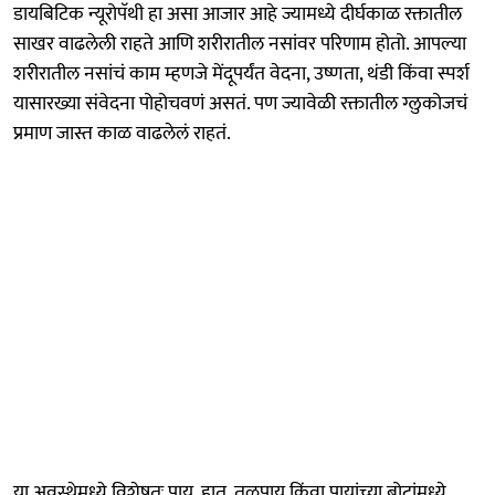
डायबिटिक न्यूरोपॅथी हा असा आजार आहे ज्यामध्ये दीर्घकाळ रक्तातील
साखर वाढलेली राहते आणि शरीरातील नसांवर परिणाम होतो. आपल्या
शरीरातील नसांचं काम म्हणजे मेंदूपर्यंत वेदना, उष्णता, थंडी किंवा स्पर्श
यासारख्या संवेदना पोहोचवणं असतं. पण ज्यावेळी रक्तातील ग्लुकोजचं
प्रमाण जास्त काळ वाढलेलं राहतं.
या अवस्थेमध्ये विशेषतः पाय, हात, तळपाय किंवा पायांच्या बोटांमध्ये