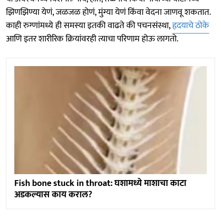
झिणझिण्या येणं, जळजळ होणं, मुंग्या येणं किंवा वेदना जाणवू शकतात.
काही रुग्णांमध्ये ही समस्या इतकी वाढते की पचनसंस्था,
हृदयाचे ठोके
आणि इतर शारीरिक क्रियांवरही त्याचा परिणाम होऊ लागतो.
Fish bone stuck in throat: घशामध्ये माशाचा काटा
अडकल्यास काय कराल?