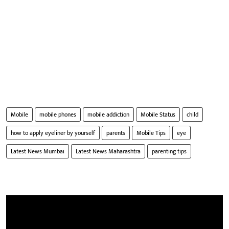
Mobile
mobile phones
mobile addiction
Mobile Status
child
how to apply eyeliner by yourself
parents
Mobile Tips
eye
Latest News Mumbai
Latest News Maharashtra
parenting tips