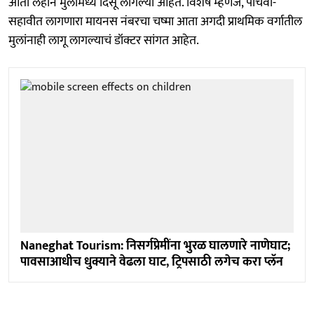
आता लहान मुलांमध्ये दिसू लागल्या आहेत. विशेष म्हणजे, पाचवी-
सहावीत लागणारा मायनस नंबरचा चष्मा आता अगदी प्राथमिक वर्गातील
मुलांनाही लागू लागल्याचं डॉक्टर सांगत आहेत.
Naneghat Tourism: निसर्गप्रेमींना भुरळ घालणारे नाणेघाट;
पावसाआधीच धुक्याने वेढला घाट, ट्रिपसाठी लगेच करा प्लॅन