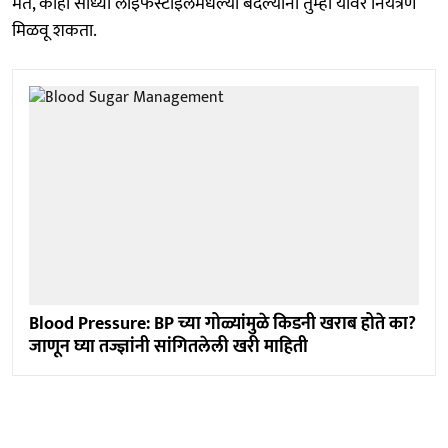
मते, काही साध्या लाइफस्टाइलमधल्या बदल्यांनी तुम्ही यावर नियंत्रण
मिळवू शकता.
Blood Pressure: BP च्या गोळ्यांमुळे किडनी खराब होते का?
जाणून घ्या तज्ज्ञांनी सांगितलेली खरी माहिती