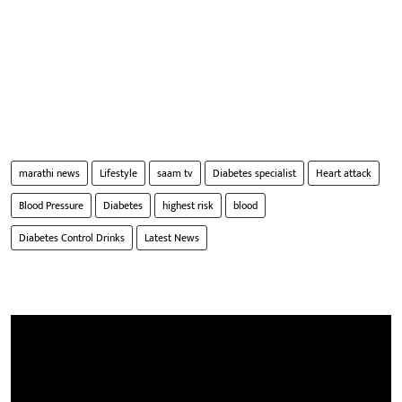
marathi news
Lifestyle
saam tv
Diabetes specialist
Heart attack
Blood Pressure
Diabetes
highest risk
blood
Diabetes Control Drinks
Latest News