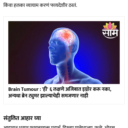
किंवा हलका व्यायाम करणं फायदेशीर ठरतं.
Brain Tumour : 'ही' ६ लक्षणे अजिबात इग्नोर करू नका,
अन्यथा ब्रेन ट्युमर झाल्याचेही समजणार नाही
संतुलित आहार घ्या
आहारात भरपूर फायबरयुक्त पदार्थ, हिरव्या पालेभाज्या, फळे, ओट्स,