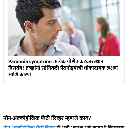
Paranoia symptoms: प्रत्येक गोष्टीत कटकारस्थान
दिसतंय? तज्ज्ञांनी सांगितली पॅरानोइयाची धोकादायक लक्षणं
आणि कारणं
नॉन-अल्कोहोलिक फॅटी लिव्हर म्हणजे काय?
नॉन-अल्कोहोलिक फॅटी लिव्हर
ही अशी अवस्था आहे ज्यामध्ये लिव्हरच्या