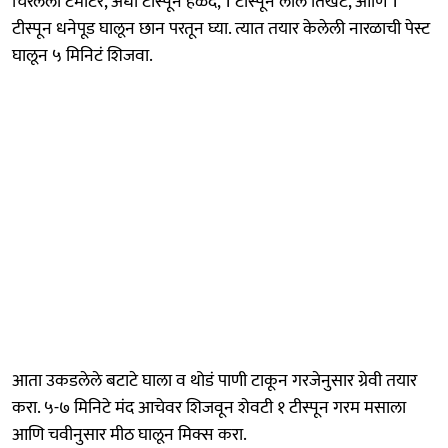
चिरलेला टमाटर, अर्धा टीस्पून हळद, 1 टीस्पून लाल तिखट, आणि 1
टीस्पून धनेपूड घालून छान परतून घ्या. त्यात तयार केलेली नारळाची पेस्ट
घालून ५ मिनिटं शिजवा.
आता उकडलेले बटाटे घाला व थोडं पाणी टाकून गरजेनुसार ग्रेवी तयार
करा. ५-७ मिनिटे मंद आचेवर शिजवून शेवटी १ टीस्पून गरम मसाला
आणि चवीनुसार मीठ घालून मिक्स करा.