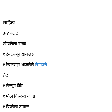
साहित्य
३-४ बटाटे
खोवलेला नारळ
१ टेबलस्पून खसखस
१ टेबलस्पून भाजलेले
शेंगदाणे
तेल
१ टीस्पून जिरे
१ मोठा चिरलेला कांदा
१ चिरलेला टमाटर