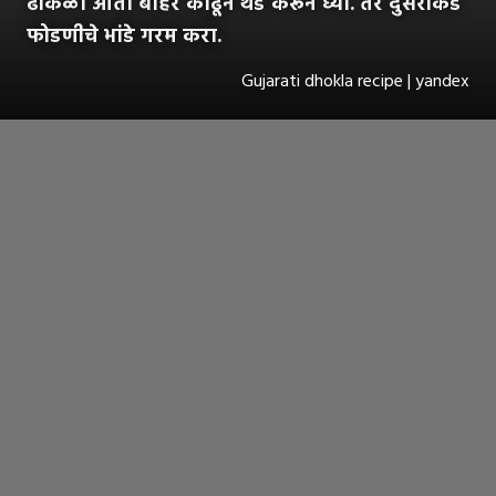
ढोकळा आता बाहेर काढून थंड करून घ्या. तर दुसरीकडे
फोडणीचे भांडे गरम करा.
Gujarati dhokla recipe | yandex