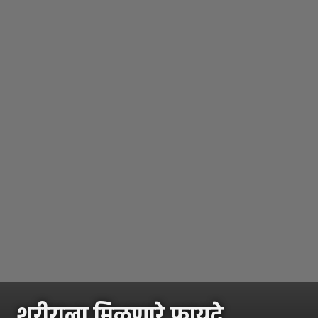
शरीराला मिळणारे फायदे