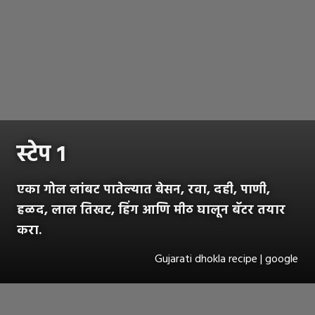
स्टेप १
एका गोल लांबट पातेल्यात बेसन, रवा, दही, पाणी,
हळद, लाल तिखट, हिंग आणि मीठ घालून बॅटर तयार
करा.
Gujarati dhokla recipe | google