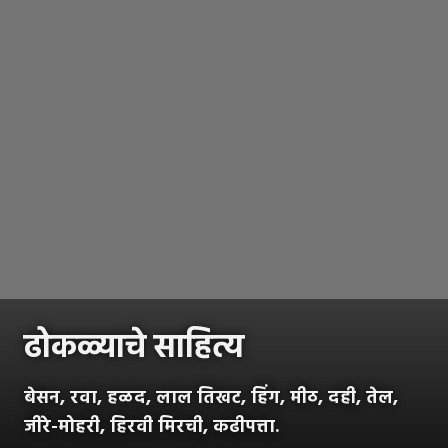
ढोकळ्याचे साहित्य
बेसन, रवा, हळद, लाल तिखट, हिंग, मीठ, दही, तेल,
जीरे-मोहरी, हिरवी मिरची, कढीपत्ता.