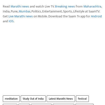
Read
Marathi news
and watch Live TV.
Breaking news
from
Maharashtra
,
India, Pune,
Mumbai
, Politics, Entertainment, Sports, Lifestyle at SaamTV.
Get
Live Marathi news
on Mobile. Download the Saam Tv app for
Android
and
IOS
.
meditation
Study Out of India
Latest Marathi News
festival