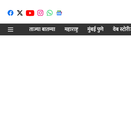
ताज्या बातम्या
महाराष्ट्र
मुंबई पुणे
वेब स्टोर