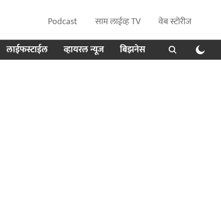
Podcast
साम लाईव्ह TV
वेब स्टोरीज
लाईफस्टाईल
व्हायरल न्यूज
बिझनेस