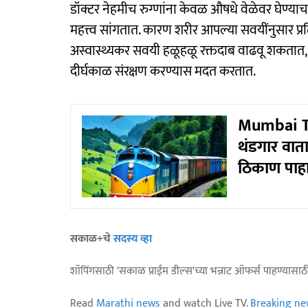
डॉक्टर नेहमीच रुग्णांना केवळ औषधे वेळेवर घेण्या
महत्त्व सांगतात. कारण शरीर आपल्या सवयींनुसार प्रतिक
अस्वास्थ्यकर सवयी हळूहळू रक्तदाब वाढवू शकतात,
दीर्घकाळ संरक्षण करण्यास मदत करतात.
Mumbai To
थंडगार वात
ठिकाण पाह
सकाळ+चे
सदस्य व्हा
शॉपिंगसाठी 'सकाळ प्राईम डील्स'च्या भन्नाट ऑफर्स पाहण्यासा
Read
Marathi news
and watch Live TV.
Breaking ne