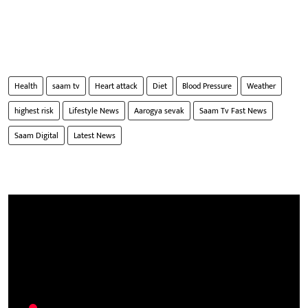
Health
saam tv
Heart attack
Diet
Blood Pressure
Weather
highest risk
Lifestyle News
Aarogya sevak
Saam Tv Fast News
Saam Digital
Latest News