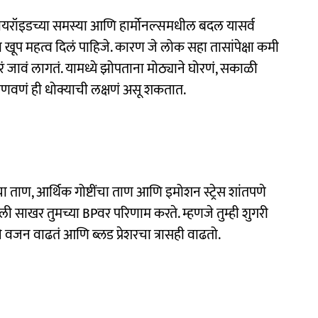
ह, थायरॉइडच्या समस्या आणि हार्मोनल्समधील बदल यासर्व
ला खूप महत्व दिलं पाहिजे. कारण जे लोक सहा तासांपेक्षा कमी
रं जावं लागतं. यामध्ये झोपताना मोठ्याने घोरणं, सकाळी
णं ही धोक्याची लक्षणं असू शकतात.
ताण, आर्थिक गोष्टींचा ताण आणि इमोशन स्ट्रेस शांतपणे
तली साखर तुमच्या BPवर परिणाम करते. म्हणजे तुम्ही शुगरी
 याने वजन वाढतं आणि ब्लड प्रेशरचा त्रासही वाढतो.