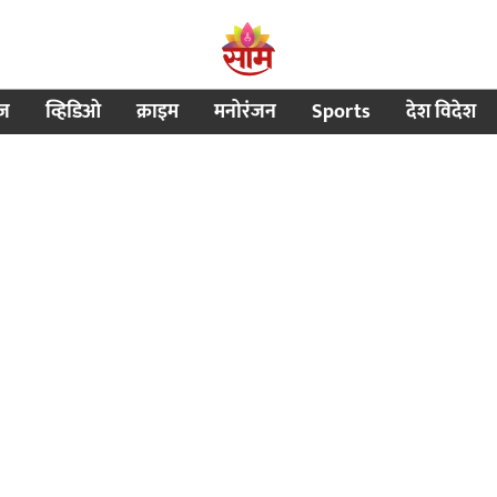
ीज
व्हिडिओ
क्राइम
मनोरंजन
Sports
देश विदेश