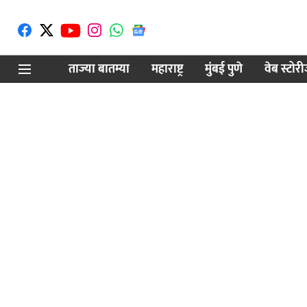
ताज्या बातम्या
महाराष्ट्र
मुंबई पुणे
वेब स्टोर