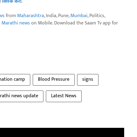
ठी
क्लिक करा
.
ws
from
Maharashtra
, India, Pune,
Mumbai
, Politics,
e Marathi news
on Mobile. Download the Saam Tv app for
nation camp
Blood Pressure
signs
arathi news update
Latest News