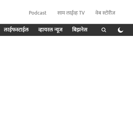
Podcast
साम लाईव्ह TV
वेब स्टोरीज
लाईफस्टाईल
व्हायरल न्यूज
बिझनेस