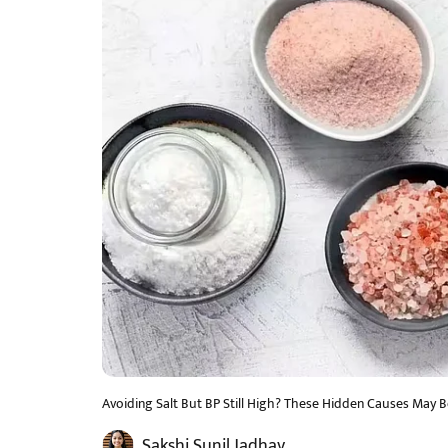
Avoiding Salt But BP Still High? These Hidden Causes May 
Sakshi Sunil Jadhav