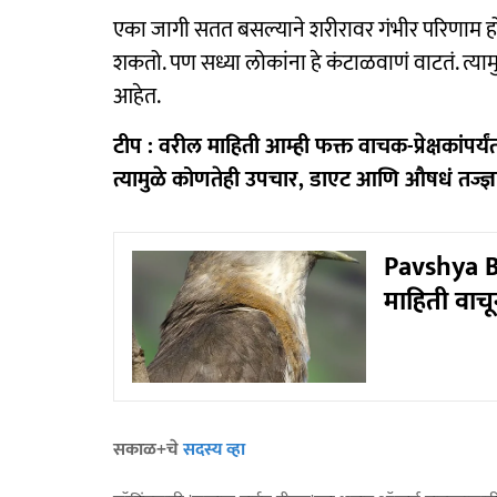
एका जागी सतत बसल्याने शरीरावर गंभीर परिणाम होत
शकतो. पण सध्या लोकांना हे कंटाळवाणं वाटतं. त्यामु
आहेत.
टीप : वरील माहिती आम्ही फक्त वाचक-प्रेक्षकांप
त्यामुळे कोणतेही उपचार, डाएट आणि औषधं तज्ज्ञांच
Pavshya Bi
माहिती वाचू
सकाळ+चे
सदस्य व्हा