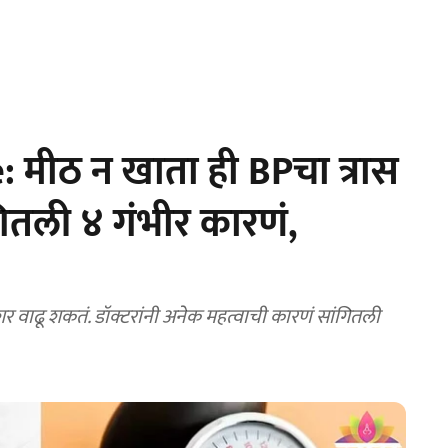
 मीठ न खाता ही BPचा त्रास
गितली ४ गंभीर कारणं,
र वाढू शकतं. डॉक्टरांनी अनेक महत्वाची कारणं सांगितली