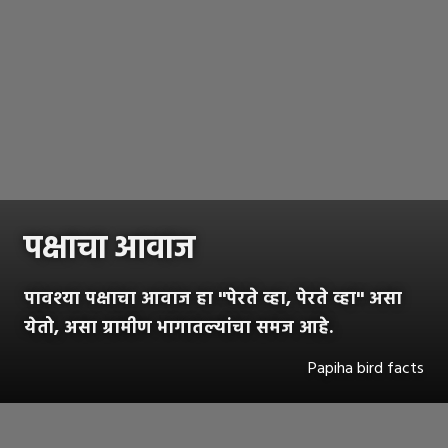
पक्षाचा आवाज
पावश्या पक्षाचा आवाज हा ''पेरते व्हा, पेरते व्हा'' असा
येतो, असा ग्रामीण भागातल्यांचा समज आहे.
Papiha bird facts