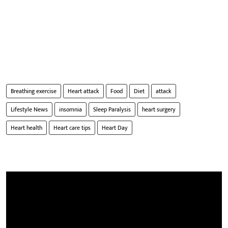
Breathing exercise
Heart attack
Food
Diet
attack
Lifestyle News
insomnia
Sleep Paralysis
heart surgery
Heart health
Heart care tips
Heart Day