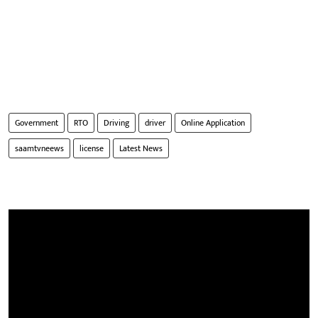
Government
RTO
Driving
driver
Online Application
saamtvneews
license
Latest News