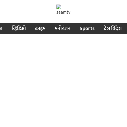
ीज
व्हिडिओ
क्राइम
मनोरंजन
Sports
देश विदेश