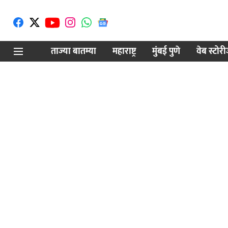
ताज्या बातम्या
महाराष्ट्र
मुंबई पुणे
वेब स्टोर