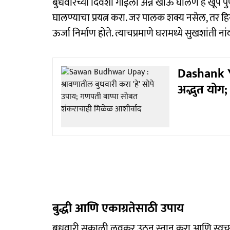
बुधवारच्या दिवशी गाईला अन्न खाऊ घालणं हे खूप पु
घालण्याचा प्रयत्न करा. जर पालक शक्य नसेल, तर ह
ऊर्जा निर्माण होते. त्याचप्रमाणे घरामध्ये सुखशांती न
Dashank Yo
अद्भुत योग;
बुद्धी आणि एकाग्रतेसाठी उपाय
बुधवारी सकाळी लवकर उठून स्नान करा आणि स्वच्