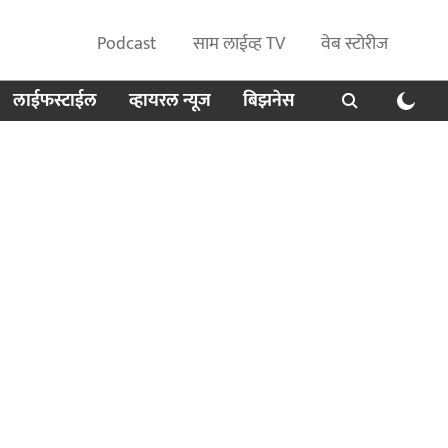
Podcast
साम लाईव्ह TV
वेब स्टोरीज
लाईफस्टाईल
व्हायरल न्यूज
बिझनेस