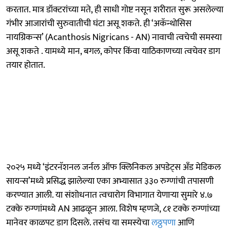
करतात. मात्र डॉक्टरांच्या मते, ही साधी गोष्ट नसून शरीरात सुरू असलेल्या
गंभीर आजारांची सुरुवातीची घंटा असू शकते. ही ‘अकॅन्थोसिस
नायग्रिकन्स’ (Acanthosis Nigricans - AN) नावाची त्वचेची समस्या
असू शकते . यामध्ये मान, बगल, कोपर किंवा याठिकाणच्या त्वचेवर डाग
तयार होतात.
२०२५ मध्ये ‘इंटरनॅशनल जर्नल ऑफ क्लिनिकल अपडेट्स अँड मेडिकल
सायन्स’मध्ये प्रसिद्ध झालेल्या एका अभ्यासात ३३० रुग्णांची तपासणी
करण्यात आली. या संशोधनात त्वचारोग विभागात येणाऱ्या सुमारे ४.७
टक्के रुग्णांमध्ये AN आढळून आला. विशेष म्हणजे, ८१ टक्के रुग्णांच्या
मानेवर काळपट डाग दिसले. तसंच या समस्येचा
लठ्ठपणा
आणि