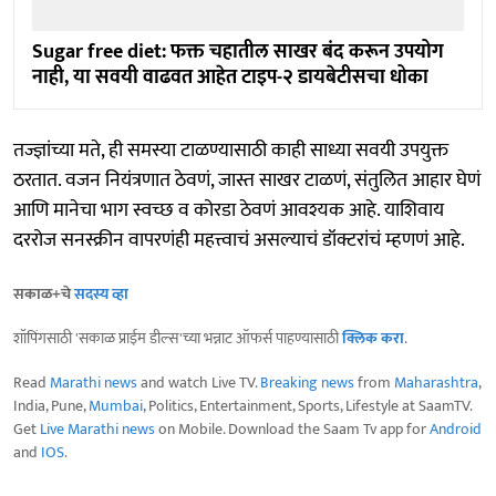
Sugar free diet: फक्त चहातील साखर बंद करून उपयोग
नाही, या सवयी वाढवत आहेत टाइप-२ डायबेटीसचा धोका
तज्ज्ञांच्या मते, ही समस्या टाळण्यासाठी काही साध्या सवयी उपयुक्त
ठरतात. वजन नियंत्रणात ठेवणं, जास्त साखर टाळणं, संतुलित आहार घेणं
आणि मानेचा भाग स्वच्छ व कोरडा ठेवणं आवश्यक आहे. याशिवाय
दररोज सनस्क्रीन वापरणंही महत्त्वाचं असल्याचं डॉक्टरांचं म्हणणं आहे.
सकाळ+चे
सदस्य व्हा
शॉपिंगसाठी 'सकाळ प्राईम डील्स'च्या भन्नाट ऑफर्स पाहण्यासाठी
क्लिक करा
.
Read
Marathi news
and watch Live TV.
Breaking news
from
Maharashtra
,
India, Pune,
Mumbai
, Politics, Entertainment, Sports, Lifestyle at SaamTV.
Get
Live Marathi news
on Mobile. Download the Saam Tv app for
Android
and
IOS
.