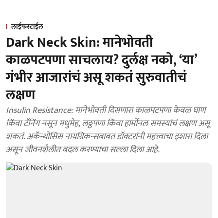
लाईफस्टाईल
Dark Neck Skin: मानेभोवती
काळपटपणा साचलाय? दुर्लक्ष नको, ‘या’
गंभीर आजारांचं असू शकतं सुरुवातीचं
लक्षण
Insulin Resistance: मानेभोवती दिसणारा काळपटपणा केवळ घाण
किंवा टॅनिंग नसून मधुमेह, लठ्ठपणा किंवा हार्मोनल समस्यांचं लक्षण असू
शकतं. अकॅन्थोसिस नायग्रिकन्सबाबत डॉक्टरांनी महत्त्वाचा इशारा दिला
असून जीवनशैलीत बदल करण्याचा सल्ला दिला आहे.