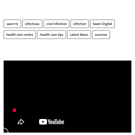
saam tv
infectious
viral Infection
infection
Saam Digital
health care centre
Health care tips
Latest News
summer