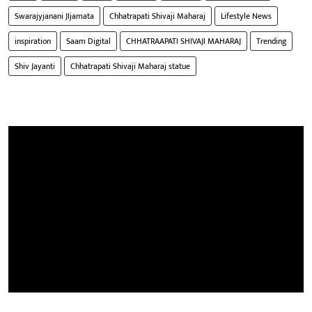
Swarajyjanani JIjamata
Chhatrapati Shivaji Maharaj
Lifestyle News
inspiration
Saam Digital
CHHATRAAPATI SHIVAJI MAHARAJ
Trending
Shiv Jayanti
Chhatrapati Shivaji Maharaj statue