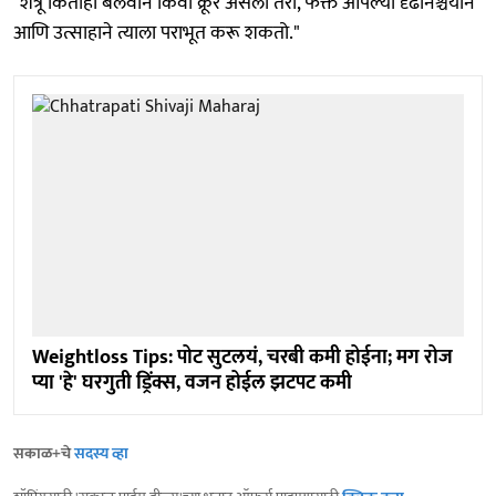
"शत्रू कितीही बलवान किंवा क्रूर असला तरी, फक्त आपल्या दृढनिश्चयाने
आणि उत्साहाने त्याला पराभूत करू शकतो."
Weightloss Tips: पोट सुटलयं, चरबी कमी होईना; मग रोज
प्या 'हे' घरगुती ड्रिंक्स, वजन होईल झटपट कमी
सकाळ+चे
सदस्य व्हा