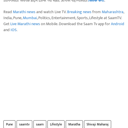
शॉपिंगसाठी 'सकाळ प्राईम डील्स'च्या भन्नाट ऑफर्स पाहण्यासाठी
क्लिक करा
.
Read
Marathi news
and watch Live TV.
Breaking news
from
Maharashtra
,
India, Pune,
Mumbai
, Politics, Entertainment, Sports, Lifestyle at SaamTV.
Get
Live Marathi news
on Mobile. Download the Saam Tv app for
Android
and
IOS
.
Pune
saamtv
saam
Lifestyle
Maratha
Shivaji Maharaj