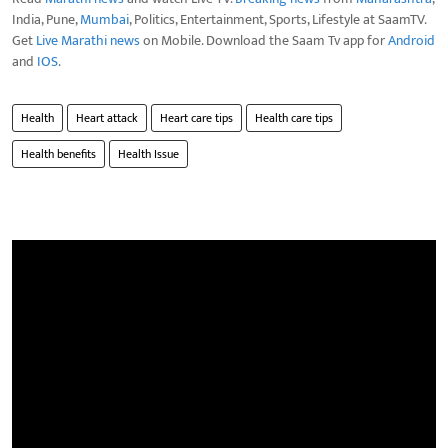
India, Pune,
Mumbai
, Politics, Entertainment, Sports, Lifestyle at SaamTV.
Get
Live Marathi news
on Mobile. Download the Saam Tv app for
Android
and
IOS
.
Health
Heart attack
Heart care tips
Health care tips
Health benefits
Health Issue