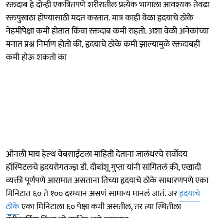
रक्तदाब हे दोन्ही एकत्रितपणे शरीरातील प्रत्येक भागाला आवश्यक तेवढा
रक्तपुरवठा होण्यासाठी मदत करतात. मात्र काही वेळा हृदयाचे ठोके
नेहमीपेक्षा कमी होतात किंवा रक्तदाब कमी राहतो. अशा वेळी अनेकांच्या
मनात प्रश्न निर्माण होतो की, हृदयाचे ठोके कमी झाल्यामुळे रक्तदाबही
कमी होऊ शकतो का
ओनली माय हेल्थ वेबसाईटला माहिती देताना जालंधरचे सर्वोदय
हॉस्पिटलचे हृदयरोगतज्ज्ञ डॉ. दीबांशू गुप्ता यांनी सांगितलं की, एखादी
व्यक्ती पूर्णपणे आरामात असताना तिच्या हृदयाचे ठोके साधारणपणे एका
मिनिटात ६० ते १०० दरम्यान असणं सामान्य मानलं जातं. जर
हृदयाचे
ठोके
एका मिनिटाला ६० पेक्षा कमी असतील, तर त्या स्थितीला