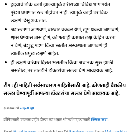
हृदयाचे ठोके कमी झाल्यामुळे शरीराच्या विविध भागांपर्यंत
पुरेशा प्रमाणात रक्त पोहोचत नाही. त्यामुळे काही ठराविक
लक्षणं दिसू शकतात.
अशक्तपणा जाणवणं, वारंवार चक्कर येणं, खूप थकवा जाणवणं,
श्वास घेण्यास त्रास होणं, कोणत्याही कामात लक्ष केंद्रित करता
न येणं, बेशुद्ध पडणं किंवा छातीत अस्वस्थता जाणवणं ही
त्यातील प्रमुख लक्षणे आहेत.
ही लक्षणे वारंवार दिसत असतील किंवा अचानक सुरू झाली
असतील, तर तातडीने डॉक्टरांचा सल्ला घेणे आवश्यक आहे.
टीप : ही माहिती सर्वसाधारण माहितीसाठी आहे. कोणताही वैद्यकीय
सल्ला घेण्यापूर्वी आपल्या डॉक्टरांचा सल्ला घेणे आवश्यक आहे.
सकाळ+चे
सदस्य व्हा
शॉपिंगसाठी 'सकाळ प्राईम डील्स'च्या भन्नाट ऑफर्स पाहण्यासाठी
क्लिक करा
.
Read
Marathi news
and watch Live TV.
Breaking news
from
Maharashtra
,