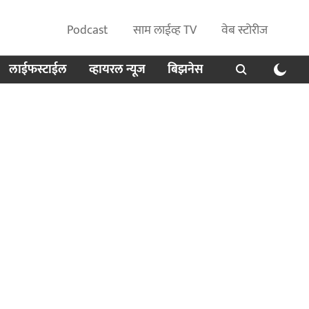
Podcast
साम लाईव्ह TV
वेब स्टोरीज
लाईफस्टाईल
व्हायरल न्यूज
बिझनेस