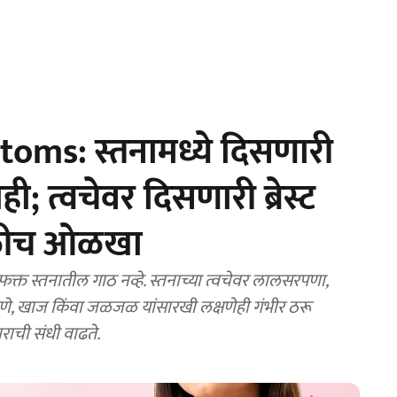
ms: स्तनामध्ये दिसणारी
; त्वचेवर दिसणारी ब्रेस्ट
वेळीच ओळखा
 फक्त स्तनातील गाठ नव्हे. स्तनाच्या त्वचेवर लालसरपणा,
दलणे, खाज किंवा जळजळ यांसारखी लक्षणेही गंभीर ठरू
ाची संधी वाढते.