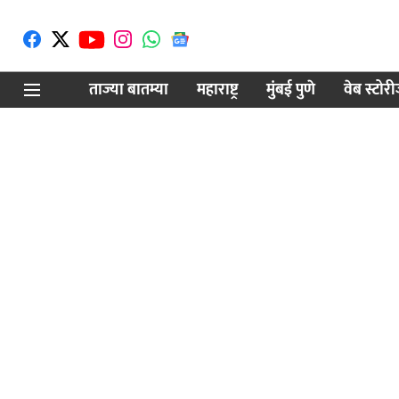
ताज्या बातम्या
महाराष्ट्र
मुंबई पुणे
वेब स्टोर