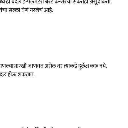
े हा बदल इन्फ्लेमेटरी ब्रेस्ट कॅन्सरचा संकेतही असू शकतो.
ांचा सल्ला घेणं गरजेचं आहे.
ाणल्यासारखी जाणवत असेल तर त्याकडे दुर्लक्ष करू नये.
से बदल होऊ शकतात.