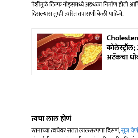
पेशींमुळे लिम्फ नोड्समध्ये अडथळा निर्माण होतो आ
दिसल्यास तुम्ही त्वरित तपासणी केली पाहिजे.
Cholestero
कोलेस्ट्रॉ
अटॅकचा धो
त्वचा लाल होणं
स्तनाच्या त्वचेवर सतत लालसरपणा दिसणं,
सूज येण