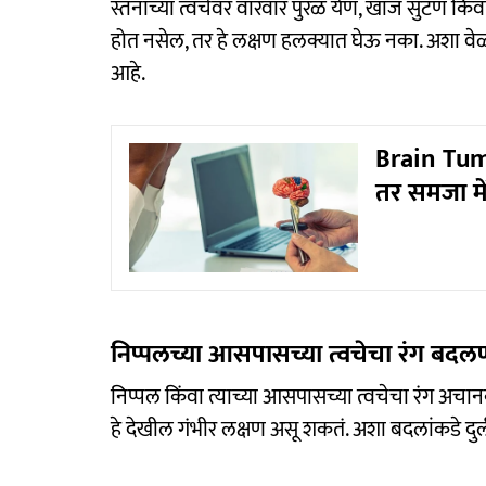
स्तनाच्या त्वचेवर वारंवार पुरळ येणं, खाज सुटण
होत नसेल, तर हे लक्षण हलक्यात घेऊ नका. अशा 
आहे.
Brain Tum
तर समजा में
निप्पलच्या आसपासच्या त्वचेचा रंग बदलण
निप्पल किंवा त्याच्या आसपासच्या त्वचेचा रंग अच
हे देखील गंभीर लक्षण असू शकतं. अशा बदलांकडे दुर्