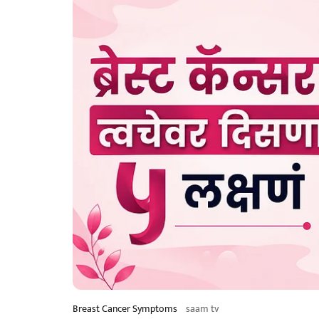
Breast Cancer Symptoms
saam tv