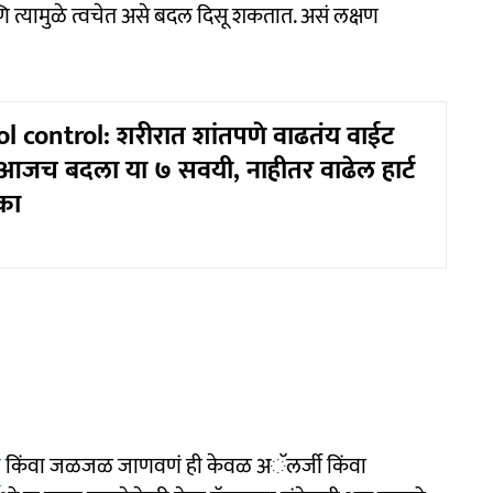
णि त्यामुळे त्वचेत असे बदल दिसू शकतात. असं लक्षण
l control: शरीरात शांतपणे वाढतंय वाईट
ल; आजच बदला या ७ सवयी, नाहीतर वाढेल हार्ट
का
ं
किंवा जळजळ जाणवणं ही केवळ अॅलर्जी किंवा