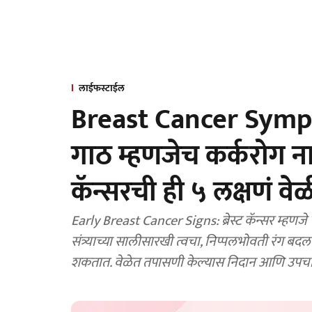
लाईफस्टाईल
Breast Cancer Sympto
गाठ म्हणजेच कर्करोग नाही
कॅन्सरची ही ५ लक्षणं 
Early Breast Cancer Signs: ब्रेस्ट कॅन्सर म्हणजे
संत्र्याच्या सालीसारखी त्वचा, निप्पलभोवती रंग ब
शकतात. वेळेत तपासणी केल्यास निदान आणि उपचार