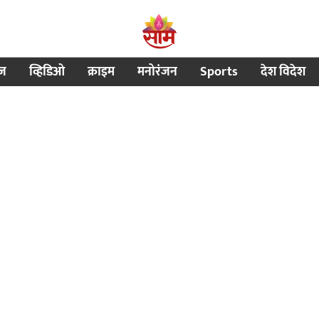
ीज
व्हिडिओ
क्राइम
मनोरंजन
Sports
देश विदेश