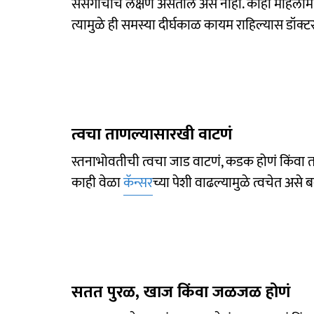
संसर्गाचीच लक्षणं असतील असं नाही. काही महिलांमध्य
त्यामुळे ही समस्या दीर्घकाळ कायम राहिल्यास डॉक्टर
त्वचा ताणल्यासारखी वाटणं
स्तनाभोवतीची त्वचा जाड वाटणं, कडक होणं किंवा त
काही वेळा
कॅन्सर
च्या पेशी वाढल्यामुळे त्वचेत अ
सतत पुरळ, खाज किंवा जळजळ होणं