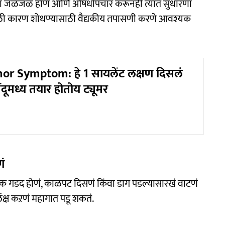
ं किंवा जळजळ होणं आणि औषधोपचार करूनही त्यात सुधारणा
वेळी कारण शोधण्यासाठी वैद्यकीय तपासणी करणे आवश्यक
or Symptom: हे 1 सायलेंट लक्षण दिसलं
दूमध्य तयार होतोय ट्यूमर
ं
ानक गडद होणं, काळपट दिसणं किंवा डाग पडल्यासारखं वाटणं
लक्ष कऱणं महागात पडू शकतं.