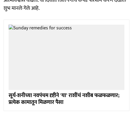
आत्मविश्वास वाढतो. या दिवशी लाल रंगाचे कपडे परिधान करणे देखील
शुभ मानले गेले आहे.
सूर्य-शनीच्या नवपंचम दृष्टीने 'या' राशींचं नशीब फळफळणार;
प्रत्येक कामातून मिळणार पैसा