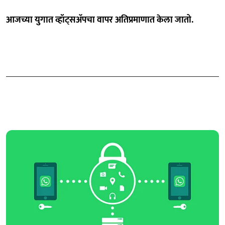
आजच्या युगात व्हॉट्सअ‍ॅपचा वापर अतिप्रमाणात केला जातो.