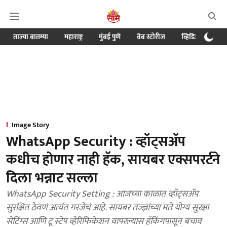
ताज्या बातम्या
महाराष्ट्र
मुंबई पुणे
वेब स्टोरीज
व्हिडिओ
क्र
Image Story
WhatsApp Security : व्हॉट्सअ‍ॅप
कधीच होणार नाही हॅक, सायबर एक्सपरर्टने
दिला भन्नाट सल्ला
WhatsApp Security Setting : आजच्या काळात व्हॉट्सअ‍ॅप
सुरक्षित ठेवणं अत्यंत गरजेचं आहे. सायबर तज्ज्ञांच्या मते योग्य सुरक्षा
सेटिंग्स आणि टू स्टेप व्हेरिफिकेशन वापरल्यास हॅकिंगपासून बचाव