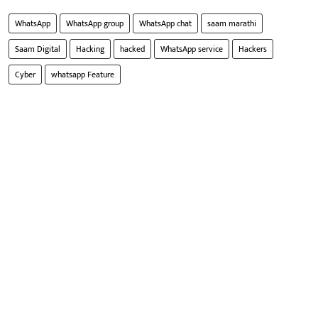
WhatsApp
WhatsApp group
WhatsApp chat
saam marathi
Saam Digital
Hacking
hacked
WhatsApp service
Hackers
Cyber
whatsapp Feature