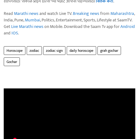
शॉपिंगसाठी 'सकाळ प्राईम डील्स'च्या भन्नाट ऑफर्स पाहण्यासाठी
क्लिक करा
.
Read
Marathi news
and watch Live TV.
Breaking news
from
Maharashtra
,
India, Pune,
Mumbai
, Politics, Entertainment, Sports, Lifestyle at SaamTV.
Get
Live Marathi news
on Mobile. Download the Saam Tv app for
Android
and
IOS
.
Horoscope
zodiac
zodiac sign
daily horoscope
grah gochar
Gochar