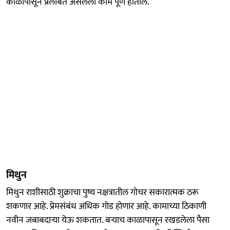
काळापासून प्रलंबित असलेली कामे पूर्ण होतील.
मिथुन
मिथुन राशीसाठी शुक्राचा पुष्य नक्षत्रातील गोचर सकारात्मक ठरू
शकणार आहे. प्रेमसंबंध अधिक गोड होणार आहे. कामाच्या ठिकाणी
नवीन जबाबदाऱ्या येऊ शकतात. बऱ्याच काळापासून रखडलेला पैसा