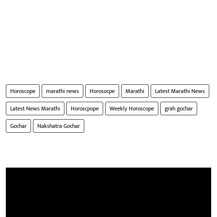
Horoscope
marathi news
Horosocpe
Marathi
Latest Marathi News
Latest News Marathi
Horoscpope
Weekly Horoscope
grah gochar
Gochar
Nakshatra Gochar