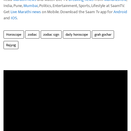
India, Pune,
Mumbai
, Politics, Entertainment, Sports, Lifestyle at SaamTV.
Get
Live Marathi news
on Mobile. Download the Saam Tv app for
Android
and
IOS
.
Horoscope
zodiac
zodiac sign
daily horoscope
grah gochar
Rajyog