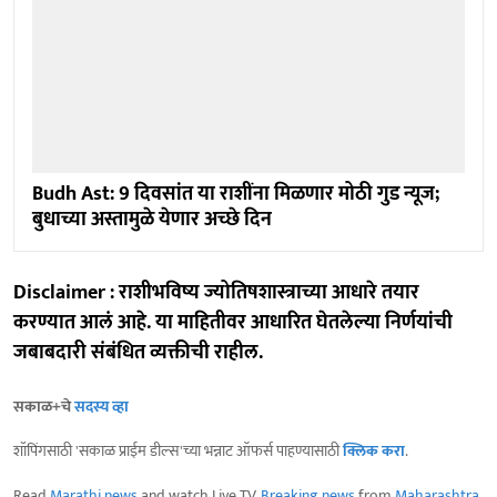
Budh Ast: 9 दिवसांत या राशींना मिळणार मोठी गुड न्यूज;
बुधाच्या अस्तामुळे येणार अच्छे दिन
Disclaimer : राशीभविष्य ज्योतिषशास्त्राच्या आधारे तयार
करण्यात आलं आहे. या माहितीवर आधारित घेतलेल्या निर्णयांची
जबाबदारी संबंधित व्यक्तीची राहील.
सकाळ+चे
सदस्य व्हा
शॉपिंगसाठी 'सकाळ प्राईम डील्स'च्या भन्नाट ऑफर्स पाहण्यासाठी
क्लिक करा
.
Read
Marathi news
and watch Live TV.
Breaking news
from
Maharashtra
,